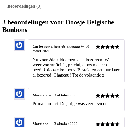
op
j
Beoordelingen (3)
klantbeoorde
e
B
lingen
e
3 beoordelingen voor
Doosje Belgische
l
Bonbons
g
i
s
c
Carlos
(geverifieerde eigenaar)
–
10
h
maart 2021
Waardering
e
5
uit 5
Nu voor 2de x bloemen laten bezorgen. Was
B
weer voortreffelijk, prachtige bos met een
o
heerlijk doosje bonbons. Besteld en een uur later
n
al bezorgd. Chapeau! Tot de volgende x
b
o
n
s
Marciano
–
13 oktober 2020
h
o
Waardering
Prima product. De jarige was zeer tevreden
e
5
uit 5
v
e
e
Marciano
–
13 oktober 2020
l