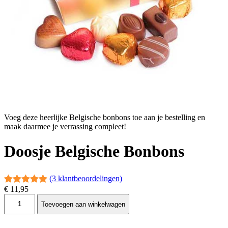
Voeg deze heerlijke Belgische bonbons toe aan je bestelling en
maak daarmee je verrassing compleet!
Doosje Belgische Bonbons
(3 klantbeoordelingen)
€
11,95
Waardering
3
D
5.00
op 5
Toevoegen aan winkelwagen
o
gebaseerd
o
s