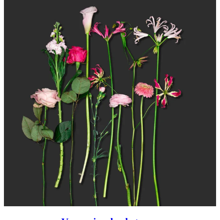
5.00
op 5
gebaseerd
op
klantbeoordelingen