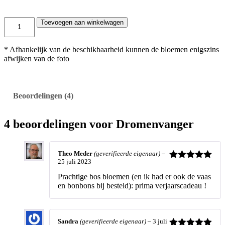
D
Toevoegen aan winkelwagen
r
o
m
* Afhankelijk van de beschikbaarheid kunnen de bloemen enigszins
e
afwijken van de foto
n
v
a
n
Beoordelingen (4)
g
e
r
4 beoordelingen voor
Dromenvanger
h
o
e
Theo Meder
(geverifieerde eigenaar)
–
v
25 juli 2023
e
Waardering
5
uit 5
e
Prachtige bos bloemen (en ik had er ook de vaas
l
en bonbons bij besteld): prima verjaarscadeau !
h
e
i
d
Sandra
(geverifieerde eigenaar)
–
3 juli