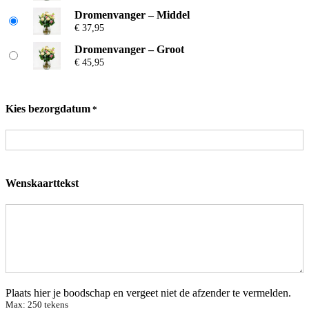
s
op
Dromenvanger – Middel
k
€
37,95
klantbeoorde
l
a
lingen
Dromenvanger – Groot
s
€
45,95
s
e
:
€
Kies bezorgdatum
*
2
9
,
9
5
Wenskaarttekst
t
o
t
€
4
5
,
Plaats hier je boodschap en vergeet niet de afzender te vermelden.
9
Max: 250 tekens
5