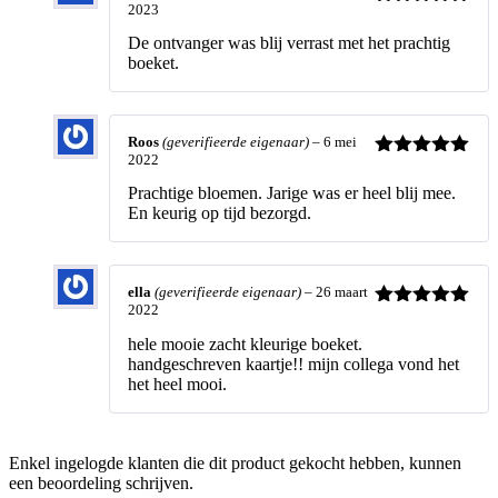
2023
Waardering
5
uit 5
De ontvanger was blij verrast met het prachtig
boeket.
Roos
(geverifieerde eigenaar)
–
6 mei
2022
Waardering
5
uit 5
Prachtige bloemen. Jarige was er heel blij mee.
En keurig op tijd bezorgd.
ella
(geverifieerde eigenaar)
–
26 maart
2022
Waardering
5
uit 5
hele mooie zacht kleurige boeket.
handgeschreven kaartje!! mijn collega vond het
het heel mooi.
Enkel ingelogde klanten die dit product gekocht hebben, kunnen
een beoordeling schrijven.