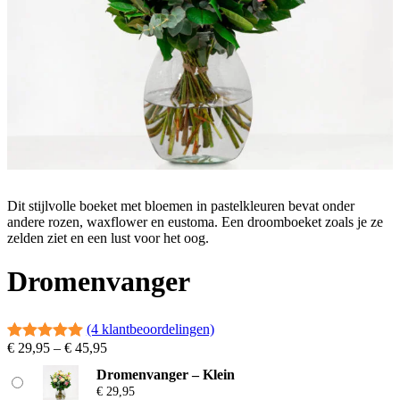
Dit stijlvolle boeket met bloemen in pastelkleuren bevat onder
andere rozen, waxflower en eustoma. Een droomboeket zoals je ze
zelden ziet en een lust voor het oog.
Dromenvanger
(4 klantbeoordelingen)
P
€
29,95
–
€
45,95
Waardering
4
r
5.00
op 5
Dromenvanger – Klein
i
€
29,95
gebaseerd
j