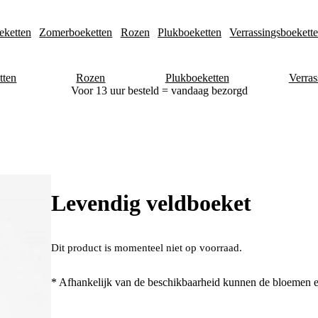
eketten
Zomerboeketten
Rozen
Plukboeketten
Verrassingsboekett
tten
Rozen
Plukboeketten
Verras
Voor 13 uur besteld = vandaag bezorgd
Levendig veldboeket
Dit product is momenteel niet op voorraad.
* Afhankelijk van de beschikbaarheid kunnen de bloemen e