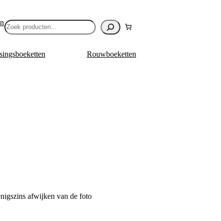
en
Zoeken
singsboeketten
Rouwboeketten
nigszins afwijken van de foto